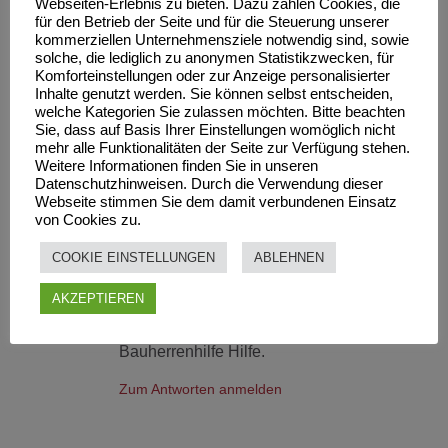
Webseiten-Erlebnis zu bieten. Dazu zählen Cookies, die
erfolglos.
für den Betrieb der Seite und für die Steuerung unserer
Schließlich beauftragte ich eine
kommerziellen Unternehmensziele notwendig sind, sowie
solche, die lediglich zu anonymen Statistikzwecken, für
andere Firma, sich mein Dach
Komforteinstellungen oder zur Anzeige personalisierter
anzusehen. Da war die Rede von
Inhalte genutzt werden. Sie können selbst entscheiden,
Dachziegel, die durch das
welche Kategorien Sie zulassen möchten. Bitte beachten
Sie, dass auf Basis Ihrer Einstellungen womöglich nicht
Saumblech angenagelt waren,
mehr alle Funktionalitäten der Seite zur Verfügung stehen.
gebörteltes Blech mit nur 2 cm
Weitere Informationen finden Sie in unseren
Höhe, schlampig verklebte Fugen
Datenschutzhinweisen. Durch die Verwendung dieser
Webseite stimmen Sie dem damit verbundenen Einsatz
beim Kamin. Die Sanierungskosten
von Cookies zu.
werden sich auf ca. 7000€ belaufen.
Soviel wie ein neues Dach.
COOKIE EINSTELLUNGEN
ABLEHNEN
Ich würde diese Rechnung gerne R.
AKZEPTIEREN
zahlen lassen, kenn aber keinen
Gutachter. Vielleicht finde ich bei der
Bauherrenhilfe Hilfe.
Zum Antworten anmelden