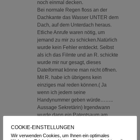
noch einmal decken.
Bei normale Regen floss an der
Dachkante das Wasser UNTER dem
Dach, auf dem Unterdach heraus.
Etliche Anrufe waren nötig, um
jemand zu mir zu schicken.Natürlich
wurde kein Fehler entdeckt. Selbst
als ich das Filmte und an R. schickte
wurde mir nur gesagt, dieses
Dateiformat könne man nicht öffnen.
Mit R. habe ich übrigens kein
einziges mal reden können.( Ja
wenn ich jedem seine
Handynummer geben würde……..
Aussage Sekretärin) Irgendwann
wurde dann ein Patentsaum am
Giebel angebracht. Keine
COOKIE-EINSTELLUNGEN
Besserung. Weitere Versuche, den
Wir verwenden Cookies, um Ihnen ein optimales
Weg des Wassers zu finden blieben