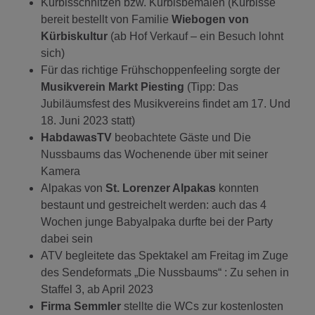
Kürbisschnitzen bzw. Kürbisbemalen (Kürbisse
bereit bestellt von Familie
Wiebogen von
Kürbiskultur
(ab Hof Verkauf – ein Besuch lohnt
sich)
Für das richtige Frühschoppenfeeling sorgte der
Musikverein Markt Piesting
(Tipp: Das
Jubiläumsfest des Musikvereins findet am 17. Und
18. Juni 2023 statt)
HabdawasTV
beobachtete Gäste und Die
Nussbaums das Wochenende über mit seiner
Kamera
Alpakas von
St. Lorenzer Alpakas
konnten
bestaunt und gestreichelt werden: auch das 4
Wochen junge Babyalpaka durfte bei der Party
dabei sein
ATV begleitete das Spektakel am Freitag im Zuge
des Sendeformats „Die Nussbaums“ : Zu sehen in
Staffel 3, ab April 2023
Firma Semmler
stellte die WCs zur kostenlosten