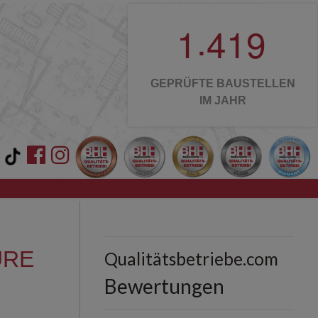
.
1
4
1
9
GEPRÜFTE BAUSTELLEN
IM JAHR
ÜRE