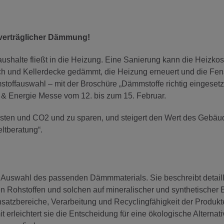
tverträglicher Dämmung!
ushalte fließt in die Heizung. Eine Sanierung kann die Heizko
 und Kellerdecke gedämmt, die Heizung erneuert und die Fen
mstoffauswahl – mit der Broschüre „Dämmstoffe richtig eingesetz
 & Energie Messe vom 12. bis zum 15. Februar.
osten und CO2 und zu sparen, und steigert den Wert des Gebäu
eltberatung“.
die Auswahl des passenden Dämmmaterials. Sie beschreibt detailli
ohstoffen und solchen auf mineralischer und synthetischer B
nsatzbereiche, Verarbeitung und Recyclingfähigkeit der Produkt
 erleichtert sie die Entscheidung für eine ökologische Alternat