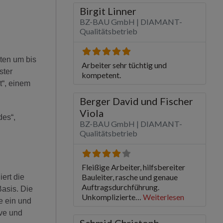
sten um bis
ster
t“, einem
des“,
ert die
asis. Die
e ein und
ive und