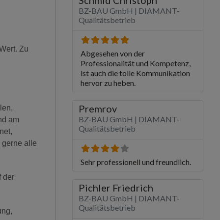
 Wert. Zu
len,
ind am
net,
 gerne alle
 der
ung,